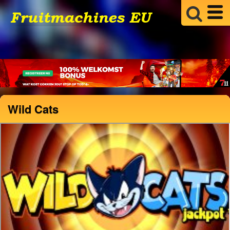
Wild Cats