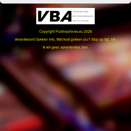
Copyright
Fruitmachines.eu
2026
Verantwoord Gokken Info, Wat kost gokken jou? Stop op tijd, 18+
Ik wil geen advertenties zien.