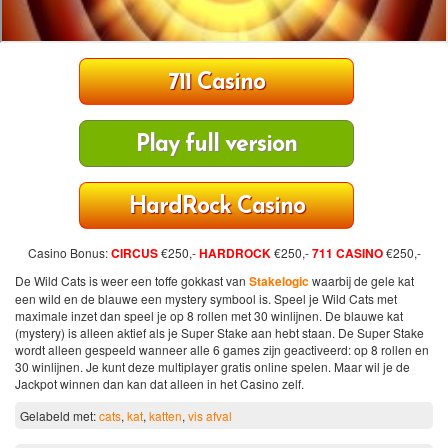
711 Casino
Play full version
HardRock Casino
Casino Bonus:
CIRCUS
€250,-
HARDROCK
€250,-
711 CASINO
€250,-
De Wild Cats is weer een toffe gokkast van
Stakelogic
waarbij de gele kat
een wild en de blauwe een mystery symbool is. Speel je Wild Cats met
maximale inzet dan speel je op 8 rollen met 30 winlijnen. De blauwe kat
(mystery) is alleen aktief als je Super Stake aan hebt staan. De Super Stake
wordt alleen gespeeld wanneer alle 6 games zijn geactiveerd: op 8 rollen en
30 winlijnen. Je kunt deze multiplayer gratis online spelen. Maar wil je de
Jackpot winnen dan kan dat alleen in het Casino zelf.
Gelabeld met:
cats
,
kat
,
katten
,
vis afval