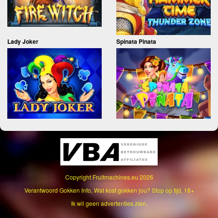
Lady Joker
Spinata Pinata
Copyright
Fruitmachines.eu
2026
Verantwoord Gokken Info, Wat kost gokken jou? Stop op tijd, 18+
Ik wil geen advertenties zien.