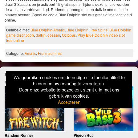
draai 3 Scatters en je activeert 15 gratis spins. Tijdens deze functie worden
de winsten verdrievoudigd. Redenen genoeg om een duik te nemen in de
blauwe oceaan. Speel de coole Blue Dolphin slot dus gratis of met echt geld
online.
Gelabeld met:
Blue Dolphin Amatic
,
Blue Dolphin Free Spins
,
Blue Dolphin
game discription
,
dolfijn
,
oceaan
,
Octopus
,
Play Blue Dolphin video slot
free online
Categorie:
Amatic
,
Fruitmachines
Speel deze Fruitautomaten ook eens
We gebruiken cookies om de nodige site functionaliteit te
Fire Witch
Wild Wild Bass 3
bieden en uw ervaring te verbeteren.
Door onze website te bezoeken, stemt u in met ons
gebruik van cookies.
Accepteren
Random Runner
Pigeon Hut