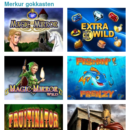
Merkur gokkasten