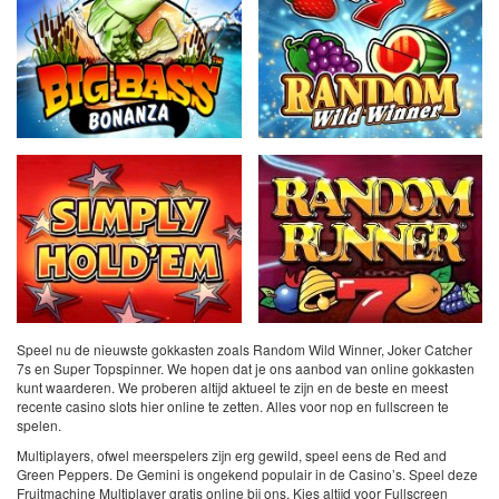
Speel nu de nieuwste gokkasten zoals Random Wild Winner, Joker Catcher
7s en Super Topspinner. We hopen dat je ons aanbod van online gokkasten
kunt waarderen. We proberen altijd aktueel te zijn en de beste en meest
recente casino slots hier online te zetten. Alles voor nop en fullscreen te
spelen.
Multiplayers, ofwel meerspelers zijn erg gewild, speel eens de Red and
Green Peppers. De Gemini is ongekend populair in de Casino’s. Speel deze
Fruitmachine Multiplayer gratis online bij ons. Kies altijd voor Fullscreen