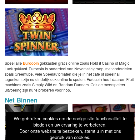
Speel alle
Eurocoin
gokkasten gratis online zoals Hold it Casino of Magic
Luck gokkast. Eurocoin is onderdeel van Novomatic groep, met onderdelen
zoals Greentube. Vele Speelautomaten die je in het café of speelhal
tegenkomt zijn nu eindelijk ook online te spelen. Eurocoin heeft daarom Fruit
machines zoals Simply Wild en Random Runners. Ook de meerspelers
uitvoering zijn nu te proberen voor nop.
Net Binnen
We gebruiken cookies om de nodige site functionaliteit te
bieden en uw ervaring te verbeteren.
Door onze website te bezoeken, stemt u in met ons
gebruik van cookies.