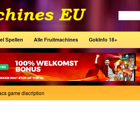
el Spellen
Alle Fruitmachines
GokInfo 18+
acs game discription