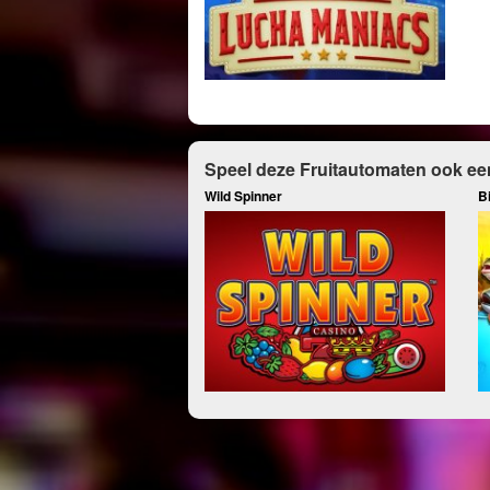
Speel deze Fruitautomaten ook ee
Wild Spinner
B