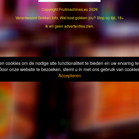
Copyright
Fruitmachines.eu
2026
Verantwoord Gokken Info, Wat kost gokken jou? Stop op tijd, 18+
Ik wil geen advertenties zien.
n cookies om de nodige site functionaliteit te bieden en uw ervaring te
Door onze website te bezoeken, stemt u in met ons gebruik van cookies
Accepteren