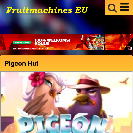
Pigeon Hut