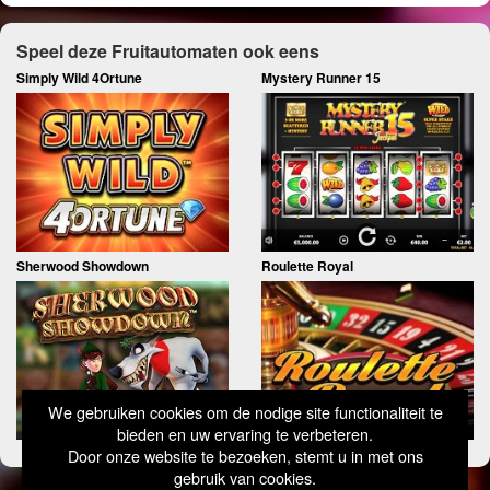
Speel deze Fruitautomaten ook eens
Simply Wild 4Ortune
Mystery Runner 15
Sherwood Showdown
Roulette Royal
We gebruiken cookies om de nodige site functionaliteit te
bieden en uw ervaring te verbeteren.
Door onze website te bezoeken, stemt u in met ons
gebruik van cookies.