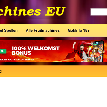
el Spellen
Alle Fruitmachines
GokInfo 18+
d