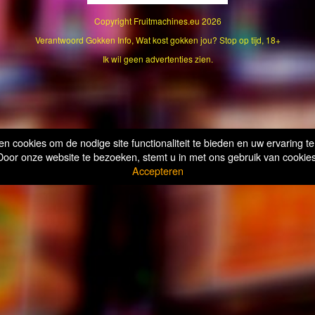
Copyright
Fruitmachines.eu
2026
Verantwoord Gokken Info, Wat kost gokken jou? Stop op tijd, 18+
Ik wil geen advertenties zien.
n cookies om de nodige site functionaliteit te bieden en uw ervaring te
Door onze website te bezoeken, stemt u in met ons gebruik van cookies
Accepteren