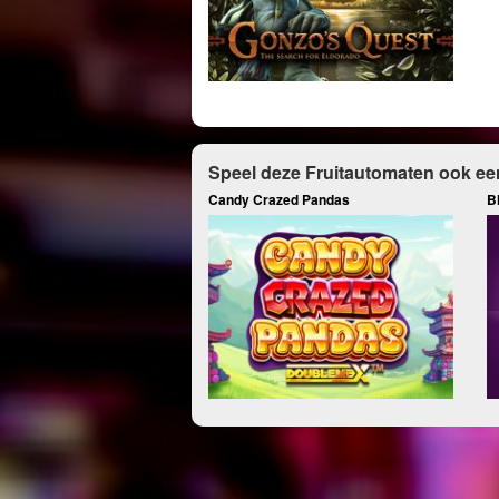
Speel deze Fruitautomaten ook ee
Candy Crazed Pandas
B