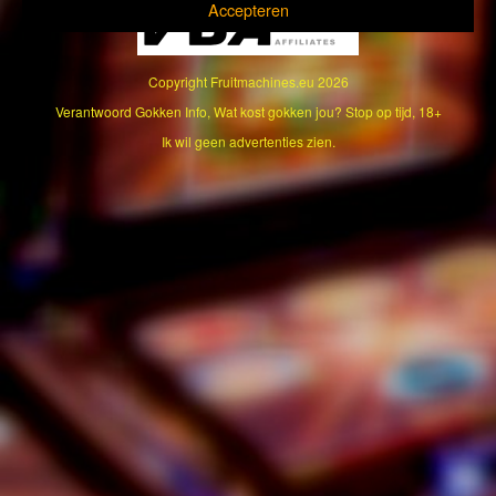
Accepteren
Copyright
Fruitmachines.eu
2026
Verantwoord Gokken Info, Wat kost gokken jou? Stop op tijd, 18+
Ik wil geen advertenties zien.