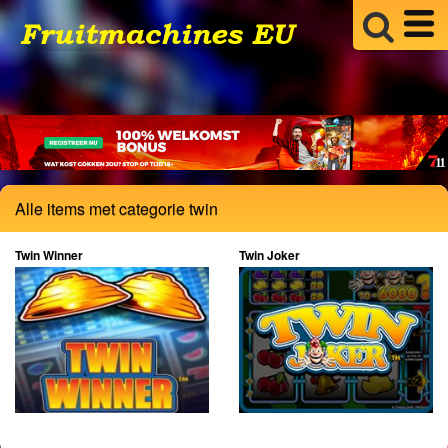
Alle items met categorie twin
Twin Winner
Twin Joker