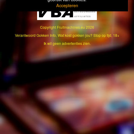
Accepteren
Copyright
Fruitmachines.eu
2026
Verantwoord Gokken Info, Wat kost gokken jou? Stop op tijd, 18+
Ik wil geen advertenties zien.