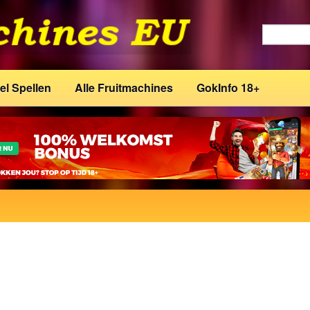
el Spellen
Alle Fruitmachines
GokInfo 18+