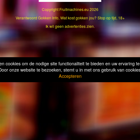
Copyright
Fruitmachines.eu
2026
Verantwoord Gokken Info, Wat kost gokken jou? Stop op tijd, 18+
Ik wil geen advertenties zien.
n cookies om de nodige site functionaliteit te bieden en uw ervaring te
Door onze website te bezoeken, stemt u in met ons gebruik van cookies
Accepteren