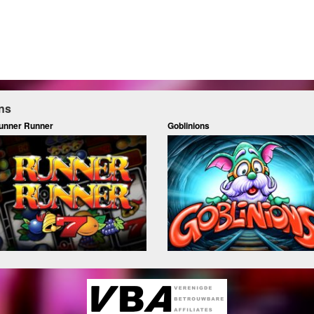
ns
unner Runner
Goblinions