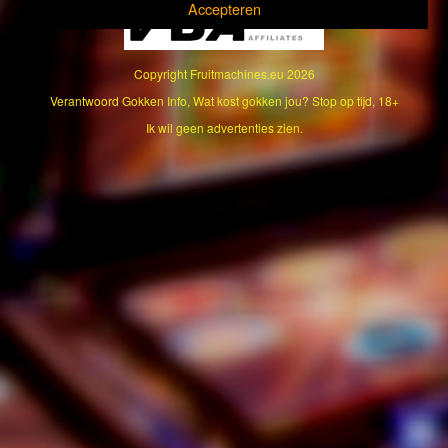
Accepteren
Copyright
Fruitmachines.eu
2026
Verantwoord Gokken Info, Wat kost gokken jou? Stop op tijd, 18+
Ik wil geen advertenties zien.