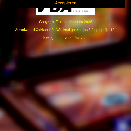
Accepteren
Copyright
Fruitmachines.eu
2026
Verantwoord Gokken Info, Wat kost gokken jou? Stop op tijd, 18+
Ik wil geen advertenties zien.