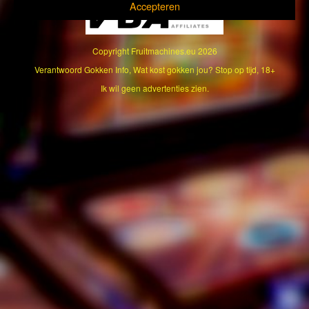
Accepteren
Copyright
Fruitmachines.eu
2026
Verantwoord Gokken Info, Wat kost gokken jou? Stop op tijd, 18+
Ik wil geen advertenties zien.