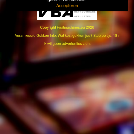
Accepteren
Copyright
Fruitmachines.eu
2026
Verantwoord Gokken Info, Wat kost gokken jou? Stop op tijd, 18+
Ik wil geen advertenties zien.