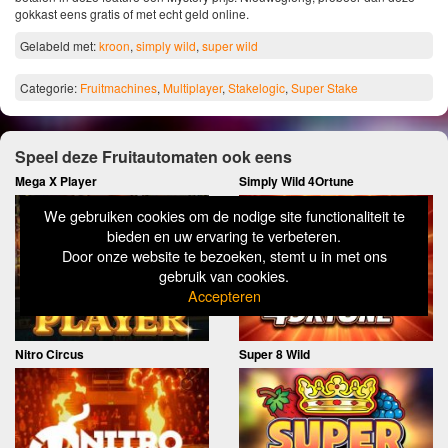
gokkast eens gratis of met echt geld online.
Gelabeld met:
kroon
,
simply wild
,
super wild
Categorie:
Fruitmachines
,
Multiplayer
,
Stakelogic
,
Super Stake
Speel deze Fruitautomaten ook eens
Mega X Player
Simply Wild 4Ortune
We gebruiken cookies om de nodige site functionaliteit te
bieden en uw ervaring te verbeteren.
Door onze website te bezoeken, stemt u in met ons
gebruik van cookies.
Accepteren
Nitro Circus
Super 8 Wild