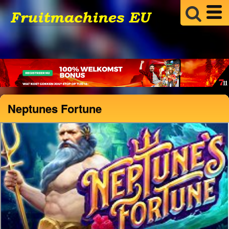
Neptunes Fortune