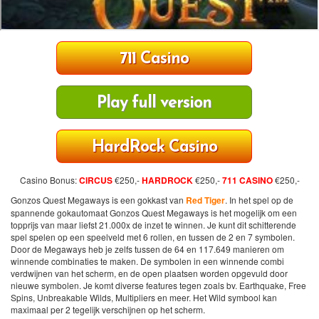
711 Casino
Play full version
HardRock Casino
Casino Bonus:
CIRCUS
€250,-
HARDROCK
€250,-
711 CASINO
€250,-
Gonzos Quest Megaways is een gokkast van
Red Tiger
. In het spel op de
spannende gokautomaat Gonzos Quest Megaways is het mogelijk om een
topprijs van maar liefst 21.000x de inzet te winnen. Je kunt dit schitterende
spel spelen op een speelveld met 6 rollen, en tussen de 2 en 7 symbolen.
Door de Megaways heb je zelfs tussen de 64 en 117.649 manieren om
winnende combinaties te maken. De symbolen in een winnende combi
verdwijnen van het scherm, en de open plaatsen worden opgevuld door
nieuwe symbolen. Je komt diverse features tegen zoals bv. Earthquake, Free
Spins, Unbreakable Wilds, Multipliers en meer. Het Wild symbool kan
maximaal per 2 tegelijk verschijnen op het scherm.