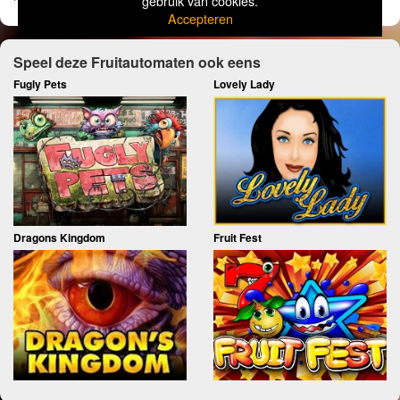
gebruik van cookies.
Accepteren
Speel deze Fruitautomaten ook eens
Fugly Pets
Lovely Lady
Dragons Kingdom
Fruit Fest